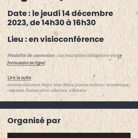
POLYÉLEVAGE
,
Date : le jeudi 14 décembre
PORCS
,
PPAM
,
2023, de 14h30 à 16h30
PUY-
DE-
DOME
,
Lieu :
en visioconférence
RHONE
,
SAVOIE
,
VITICULTURE
,
Modalité de connexion
:
sur inscription (obligatoire via
ce
VOLAILLES
formulaire en ligne
)
« Décembre : Wébinaire « Acheter ou vendre du bio e
Lire la suite
16
commercialisation
,
filière
,
inter-filière
,
journée technico-économique
novembre
régionale
,
Restauration collective
,
wébinaire
2023
Organisé par