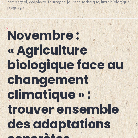
15
campagnol
,
ecophyto
,
fourrages
,
journée technique
,
lutte biologique
,
mars
piègeage
2024
Novembre :
AIN
,
ARBORICULTURE
,
BOVINS
« Agriculture
LAIT
,
BOVINS
biologique face au
VIANDE
,
CAPRINS
,
GRANDES
changement
CULTURES
,
HAUTE-
SAVOIE
,
climatique » :
ISERE
,
MARAÎCHAGE
,
trouver ensemble
PETITS
FRUITS
,
POLYÉLEVAGE
,
des adaptations
PORCS
,
SAVOIE
,
VITICULTURE
,
VOLAILLES