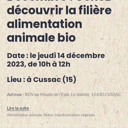
BOVINS
découvrir la filière
VIANDE
,
CANTAL
,
alimentation
OVINS
,
POLYÉLEVAGE
,
PORCS
,
animale bio
VOLAILLES
Date : le jeudi 14 décembre
2023, de 10h à 12h
Lieu :
à
Cussac (15)
Adresse
:
RDV au Moulin de l’Epie, La Valette, 15430 CUSSAC
« Décembre : Venez découvrir la filière alimentatio
Lire la suite
20
Alimentation animale
,
filière
,
transformation végétale
décembre
2023