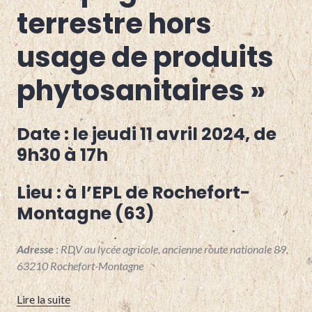
LOIRE
,
terrestre hors
MARAÎCHAGE
,
OVINS
,
usage de produits
POLYÉLEVAGE
,
PUY-
DE-
phytosanitaires »
DOME
Date : le jeudi 11 avril 2024
, de
9h30 à 17h
Lieu :
à l’EPL de Rochefort-
Montagne (63)
Adresse
:
RDV au lycée agricole, ancienne route nationale 89,
63210 Rochefort-Montagne
« Avril : Journée Technique « Gestion du campagnol 
Lire la suite