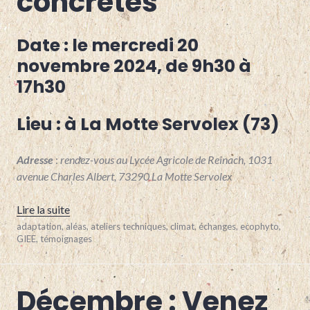
concrètes
Date :
le mercredi 20
novembre 2024, de 9h30 à
17h30
Lieu :
à La Motte Servolex (73)
Adresse
:
rendez-vous au Lycée Agricole de Reinach, 1031
avenue Charles Albert, 73290 La Motte Servolex
« Novembre : « Agriculture biologique face au cha
Lire la suite
19
adaptation
,
aléas
,
ateliers techniques
,
climat
,
échanges
,
ecophyto
,
février
GIEE
,
témoignages
2024
Décembre : Venez
BOVINS
LAIT
,