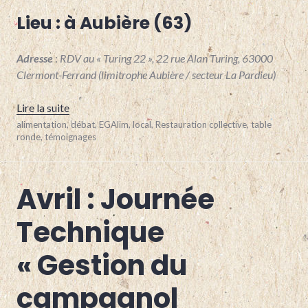
Lieu :
à
Aubière (63)
Adresse
:
RDV au « Turing 22 », 22 rue Alan Turing, 63000
Clermont-Ferrand (limitrophe Aubière / secteur La Pardieu)
« Avril : Table-ronde « 20% de bio local dans nos res
Lire la suite
20
alimentation
,
débat
,
EGAlim
,
local
,
Restauration collective
,
table
mars
ronde
,
témoignages
2024
Avril : Journée
ALLIER
,
BOVINS
LAIT
,
Technique
BOVINS
VIANDE
,
« Gestion du
CANTAL
,
CAPRINS
,
GRANDES
campagnol
CULTURES
,
HAUTE-