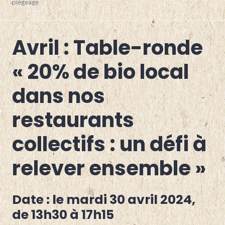
novembre
piègeage
2024
Avril : Table-ronde
APICULTURE
,
ARBORICULTURE
,
BOVINS
« 20% de bio local
LAIT
,
BOVINS
dans nos
VIANDE
,
CAPRINS
,
GRANDES
restaurants
CULTURES
,
MARAÎCHAGE
,
OVINS
,
collectifs : un défi à
PETITS
FRUITS
,
relever ensemble »
POLYÉLEVAGE
,
PORCS
,
PPAM
,
PUY-
Date : le mardi 30 avril 2024,
DE-
DOME
,
de 13h30 à 17h15
VITICULTURE
,
VOLAILLES