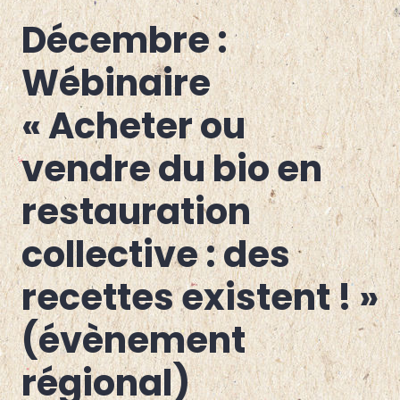
Décembre :
AIN
,
ALLIER
,
APICULTURE
,
Wébinaire
ARBORICULTURE
,
ARDÈCHE
,
« Acheter ou
BOVINS
LAIT
,
BOVINS
vendre du bio en
VIANDE
,
CANTAL
,
CAPRINS
,
restauration
DRÔME
,
GRANDES
collective : des
CULTURES
,
HAUTE-
LOIRE
,
recettes existent ! »
HAUTE-
SAVOIE
,
ISERE
,
(évènement
LOIRE
,
MARAÎCHAGE
,
régional)
OVINS
,
PETITS
FRUITS
,