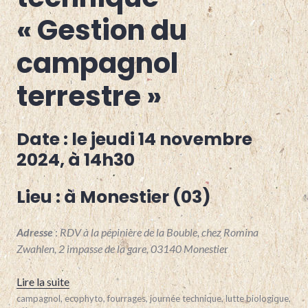
GRANDES
« Gestion du
CULTURES
,
HAUTE-
LOIRE
,
campagnol
MARAÎCHAGE
,
OVINS
,
terrestre »
POLYÉLEVAGE
,
PUY-
DE-
DOME
Date : le jeudi 14 novembre
2024
, à 14h30
Lieu :
à Monestier (03)
Adresse
:
RDV à la pépinière de la Bouble, chez Romina
Zwahlen, 2 impasse de la gare, 03140 Monestier
« Novembre : Rencontre technique « Gestion du cam
Lire la suite
7
campagnol
,
ecophyto
,
fourrages
,
journée technique
,
lutte biologique
,